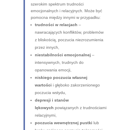
szerokim spektrum trudności
emocjonalnych i relacyjnych. Może być
pomocna między innymi w przypadku:
trudności w relacjach
–
nawracających konfliktów, problemów
z bliskością, poczucia niezrozumienia
przez innych,
niestabilności emocjonalnej
–
intensywnych, trudnych do
opanowania emocji,
niskiego poczucia własnej
wartości
i głęboko zakorzenionego
poczucia wstydu,
depresji i stanów
lękowych
powiązanych z trudnościami
relacyjnymi,
poczucia wewnętrznej pustki
lub