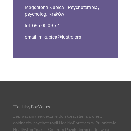
Magdalena Kubica - Psychoterapia,
psycholog, Kraków
tel. 695 06 09 77
email. m.kubica@lustro.org
HealthyForYears
Zapraszamy serdecznie do skorzystania z oferty
gabinetów psychoterapii
HealthyForYears w Pruszkowie
.
HealthyForYear to Centrum Psychoterapii i Rozwoju