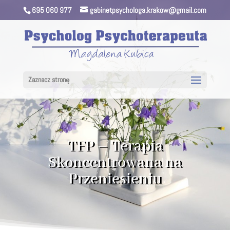
695 060 977
gabinetpsychologa.krakow@gmail.com
Zaznacz stronę
TFP – Terapia
Skoncentrowana na
Przeniesieniu