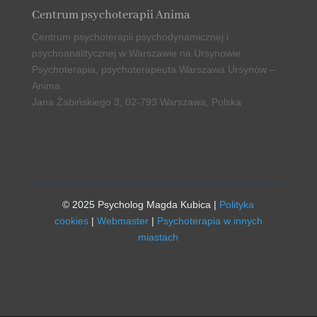
Centrum psychoterapii Anima
Centrum psychoterapii psychodynamicznej i
psychoanalitycznej w Warszawie na Ursynowie
.
Psychoterapia, psychoterapeuta Warszawa Ursynów –
Anima
Jana Żabińskiego 3, 02-793 Warszawa, Polska
© 2025 Psycholog Magda Kubica |
Polityka
cookies
|
Webmaster
|
Psychoterapia w innych
miastach